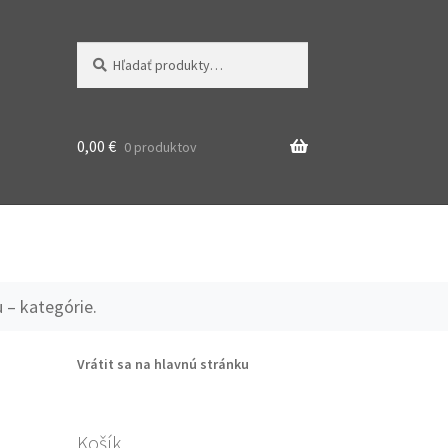
Hľadať:
Vyhľadávanie
0,00
€
0 produktov
 – kategórie.
Vrátit sa na hlavnú stránku
Košík