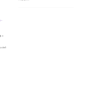
n –
za deň