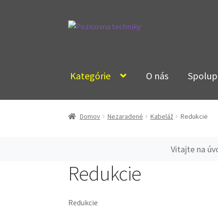
Preskočiť
Preskočiť
na
na
navigáciu
obsah
Kategórie
O nás
Spolup
Domov
Nezaradené
Kabeláž
Redukcie
Vitajte na ú
Redukcie
Redukcie