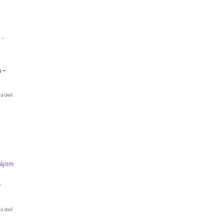
 –
za deň
–
za deň