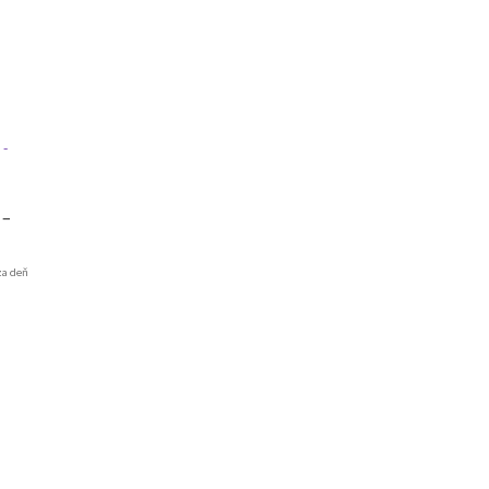
 –
za deň