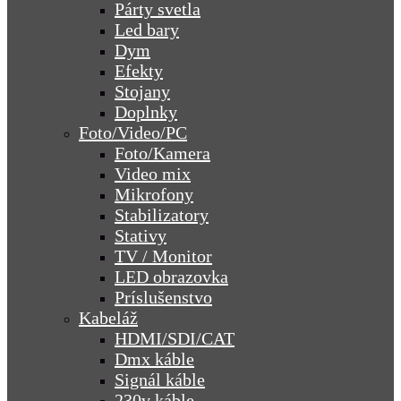
Párty svetla
Led bary
Dym
Efekty
Stojany
Doplnky
Foto/Video/PC
Foto/Kamera
Video mix
Mikrofony
Stabilizatory
Stativy
TV / Monitor
LED obrazovka
Príslušenstvo
Kabeláž
HDMI/SDI/CAT
Dmx káble
Signál káble
230v káble