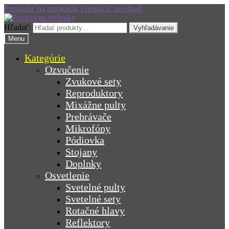
Preskočiť na navigáciu
Preskočiť na obsah
Hľadať:
Vyhľadávanie
Menu
Kategórie
Ozvučenie
Zvukové sety
Reproduktory
Mixážne pulty
Prehrávače
Mikrofóny
Pódiovka
Stojany
Doplnky
Osvetlenie
Svetelné pulty
Svetelné sety
Rotačné hlavy
Reflektory