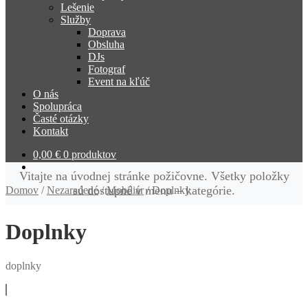
Lešenie
Služby
Doprava
Obsluha
DJs
Fotograf
Event na kľúč
O nás
Spolupráca
Časté otázky
Kontakt
0,00
€
0 produktov
Vitajte na úvodnej stránke požičovne. Všetky položky
sú dostupné v menu – kategórie.
Domov
/
Nezaradené
/
Mobiliár
/
Doplnky
Doplnky
doplnky