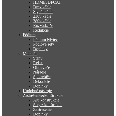
HDMI/SDI/CAT
Dmx káble
Signál káble
230v káble
380v káble
Rozvádzače
Redukcie
Pódium
Pódium Nivtec
Pódiové sety
Doplnky
Mobiliár
Stany
Relax
Ohrievače
Náradie
Spotrebiče
Dekorácie
Doplnky
Hudobné nástroje
Zastrešenie&konštrukcie
Alu konštrukcie
Sety z konštrukcií
Zastrešenie
Doplnky