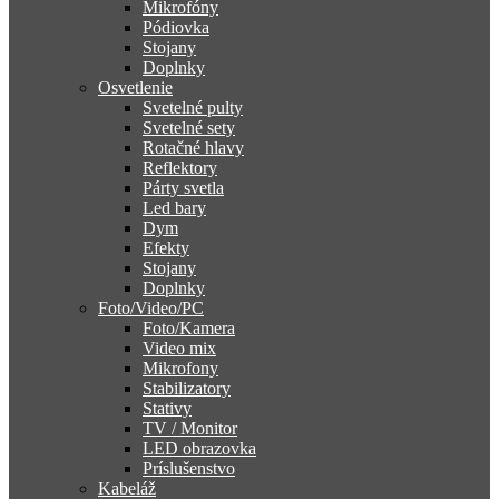
Mikrofóny
Pódiovka
Stojany
Doplnky
Osvetlenie
Svetelné pulty
Svetelné sety
Rotačné hlavy
Reflektory
Párty svetla
Led bary
Dym
Efekty
Stojany
Doplnky
Foto/Video/PC
Foto/Kamera
Video mix
Mikrofony
Stabilizatory
Stativy
TV / Monitor
LED obrazovka
Príslušenstvo
Kabeláž