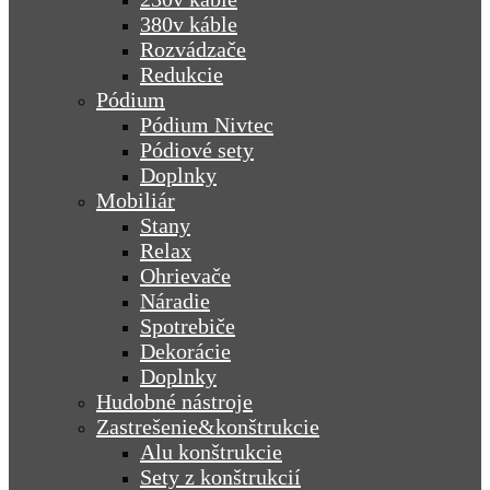
380v káble
Rozvádzače
Redukcie
Pódium
Pódium Nivtec
Pódiové sety
Doplnky
Mobiliár
Stany
Relax
Ohrievače
Náradie
Spotrebiče
Dekorácie
Doplnky
Hudobné nástroje
Zastrešenie&konštrukcie
Alu konštrukcie
Sety z konštrukcií