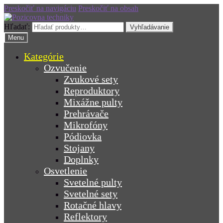
Preskočiť na navigáciu
Preskočiť na obsah
Hľadať:
Vyhľadávanie
Menu
Kategórie
Ozvučenie
Zvukové sety
Reproduktory
Mixážne pulty
Prehrávače
Mikrofóny
Pódiovka
Stojany
Doplnky
Osvetlenie
Svetelné pulty
Svetelné sety
Rotačné hlavy
Reflektory