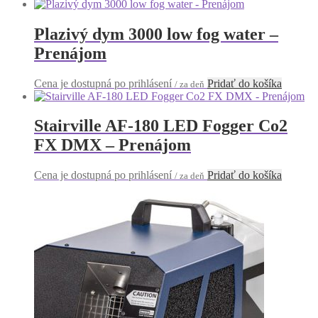
Plazivý dym 3000 low fog water –
Prenájom
Cena je dostupná po prihlásení
Pridať do košíka
/ za deň
Stairville AF-180 LED Fogger Co2
FX DMX – Prenájom
Cena je dostupná po prihlásení
Pridať do košíka
/ za deň