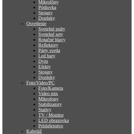
Mikrofóny
Pódiovka
Stojany
Doplnky
Osvetlenie
Svetelné pulty
Svetelné sety
Rotačné hlavy
Reflektory
Párty svetla
Led bary
Dym
Efekty
Stojany
Doplnky
Foto/Video/PC
Foto/Kamera
Video mix
Mikrofony
Stabilizatory
Stativy
TV / Monitor
LED obrazovka
Príslušenstvo
Kabeláž