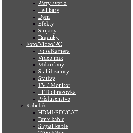
Párty svetla
Led bary
Dym
Efekty
Stojany
Doplnky
Foto/Video/PC
Foto/Kamera
Video mix
Mikrofony
Stabilizatory
Stativy
TV / Monitor
LED obrazovka
Príslušenstvo
Kabeláž
HDMI/SDI/CAT
Dmx káble
Signál káble
230v káble