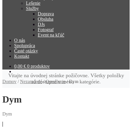
Lešenie
Služby
Doprava
Obsluha
DJs
Fotograf
Event na kľúč
O nás
Spolupráca
Časté otázky
Kontakt
0,00
€
0 produktov
Vitajte na úvodnej stránke požičovne. Všetky položky
sú dostupné v menu – kategórie.
Domov
/
Nezaradené
/
Osvetlenie
/
Dym
Dym
Dym