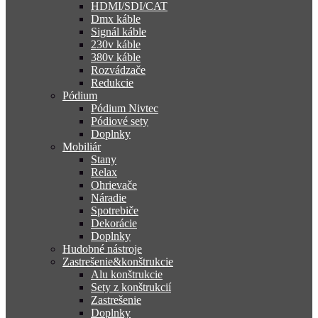
HDMI/SDI/CAT
Dmx káble
Signál káble
230v káble
380v káble
Rozvádzače
Redukcie
Pódium
Pódium Nivtec
Pódiové sety
Doplnky
Mobiliár
Stany
Relax
Ohrievače
Náradie
Spotrebiče
Dekorácie
Doplnky
Hudobné nástroje
Zastrešenie&konštrukcie
Alu konštrukcie
Sety z konštrukcií
Zastrešenie
Doplnky