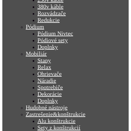
380v káble
Rozvádzače
Redukcie
Pódium
Pódium Nivtec
Pódiové sety
Doplnky
Mobiliár
Stany
Relax
Ohrievače
Náradie
Spotrebiče
Dekorácie
Doplnky
Hudobné nástroje
Zastrešenie&konštrukcie
Alu konštrukcie
Sety z konštrukcií