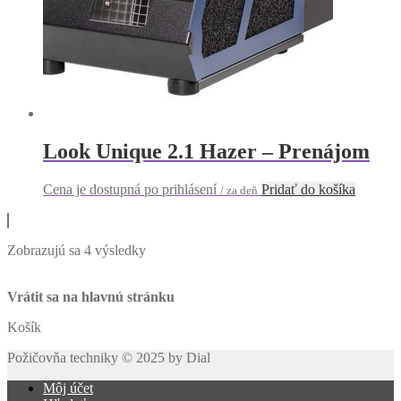
Look Unique 2.1 Hazer – Prenájom
Cena je dostupná po prihlásení
Pridať do košíka
/ za deň
Zobrazujú sa 4 výsledky
Vrátit sa na hlavnú stránku
Košík
Požičovňa techniky © 2025 by Dial
Môj účet