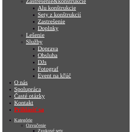
Zastrešenie&konštrukcie
Alu konštrukcie
Sety z konštrukcií
Zastrešenie
Doplnky
Lešenie
Služby
Doprava
Obsluha
DJs
Fotograf
Event na kľúč
O nás
Spolupráca
Časté otázky
Kontakt
Prihlásiť sa
Kategórie
Ozvučenie
Zvukové sety