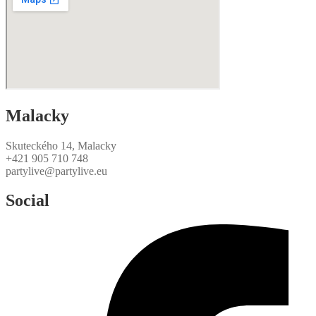
Malacky
Skuteckého 14, Malacky
+421 905 710 748
partylive@partylive.eu
Social