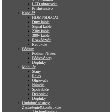
LED obrazovka
Príslušenstvo
Kabeláž
HDMI/SDI/CAT
Dmx káble
Signál káble
230v káble
380v káble
Rozvádzače
Redukcie
Pódium
Pódium Nivtec
Pódiové sety
Doplnky
Mobiliár
Stany
Relax
Ohrievače
Náradie
Spotrebiče
Dekorácie
Doplnky
Hudobné nástroje
Zastrešenie&konštrukcie
Alu konštrukcie