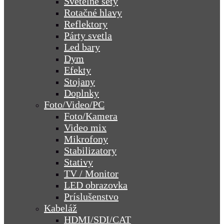
Svetelné sety
Rotačné hlavy
Reflektory
Párty svetla
Led bary
Dym
Efekty
Stojany
Doplnky
Foto/Video/PC
Foto/Kamera
Video mix
Mikrofony
Stabilizatory
Stativy
TV / Monitor
LED obrazovka
Príslušenstvo
Kabeláž
HDMI/SDI/CAT