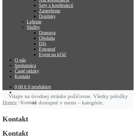
Sety z konštrukcií
Zastrešenie
Doplnky
Lešenie
Služby
Doprava
Obsluha
DJs
Fotograf
Event na kľúč
O nás
Spolupráca
Časté otázky
Kontakt
0,00
€
0 produktov
Vitajte na úvodnej stránke požičovne. Všetky položky
sú dostupné v menu – kategórie.
Domov
/
Kontakt
Kontakt
Kontakt