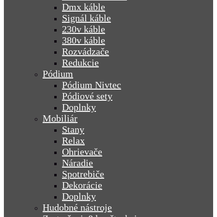
Dmx káble
Signál káble
230v káble
380v káble
Rozvádzače
Redukcie
Pódium
Pódium Nivtec
Pódiové sety
Doplnky
Mobiliár
Stany
Relax
Ohrievače
Náradie
Spotrebiče
Dekorácie
Doplnky
Hudobné nástroje