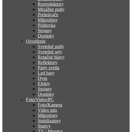
Reproduktory
Mixážne pulty
Prehrávače
Mikrofóny
Pódiovka
Stojany
Doplnky
Osvetlenie
Svetelné pulty
Svetelné sety
Rotačné hlavy
Reflektory
Párty svetla
Led bary
Dym
Efekty
Stojany
Doplnky
Foto/Video/PC
Foto/Kamera
Video mix
Mikrofony
Stabilizatory
Stativy
TV / Monitor