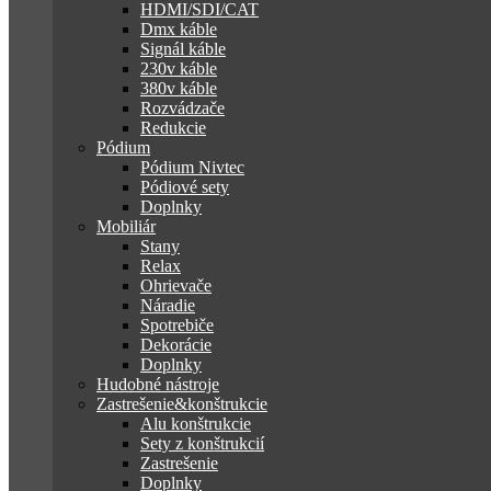
HDMI/SDI/CAT
Dmx káble
Signál káble
230v káble
380v káble
Rozvádzače
Redukcie
Pódium
Pódium Nivtec
Pódiové sety
Doplnky
Mobiliár
Stany
Relax
Ohrievače
Náradie
Spotrebiče
Dekorácie
Doplnky
Hudobné nástroje
Zastrešenie&konštrukcie
Alu konštrukcie
Sety z konštrukcií
Zastrešenie
Doplnky