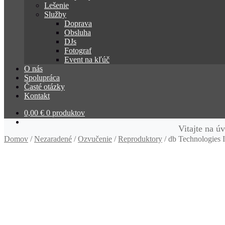
Lešenie
Služby
Doprava
Obsluha
DJs
Fotograf
Event na kľúč
O nás
Spolupráca
Časté otázky
Kontakt
0,00
€
0 produktov
Vitajte na ú
Domov
/
Nezaradené
/
Ozvučenie
/
Reproduktory
/
db Technologies