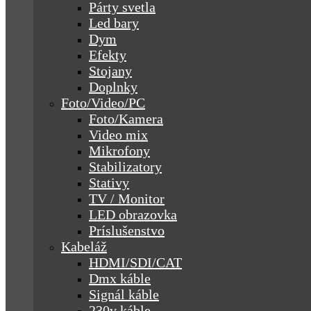
Párty svetla
Led bary
Dym
Efekty
Stojany
Doplnky
Foto/Video/PC
Foto/Kamera
Video mix
Mikrofony
Stabilizatory
Stativy
TV / Monitor
LED obrazovka
Príslušenstvo
Kabeláž
HDMI/SDI/CAT
Dmx káble
Signál káble
230v káble