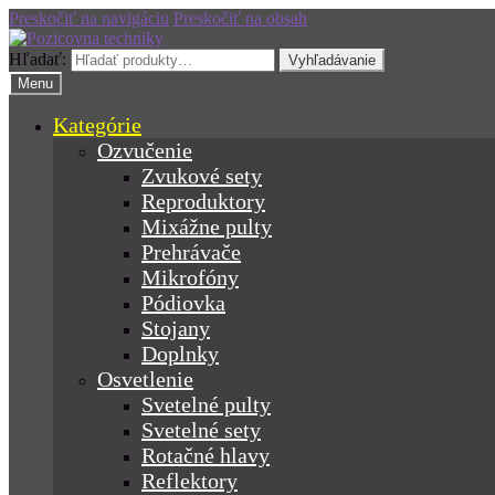
Preskočiť na navigáciu
Preskočiť na obsah
Hľadať:
Vyhľadávanie
Menu
Kategórie
Ozvučenie
Zvukové sety
Reproduktory
Mixážne pulty
Prehrávače
Mikrofóny
Pódiovka
Stojany
Doplnky
Osvetlenie
Svetelné pulty
Svetelné sety
Rotačné hlavy
Reflektory