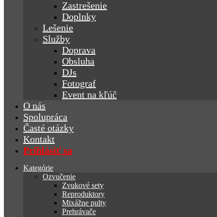
Zastrešenie
Doplnky
Lešenie
Služby
Doprava
Obsluha
DJs
Fotograf
Event na kľúč
O nás
Spolupráca
Časté otázky
Kontakt
Prihlásiť sa
Kategórie
Ozvučenie
Zvukové sety
Reproduktory
Mixážne pulty
Prehrávače