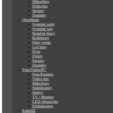
Mikrofóny
Pódiovka
Stojany
Doplnky
Osvetlenie
Svetelné pulty
Svetelné sety
Rotačné hlavy
Reflektory
Párty svetla
Led bary
Dym
Efekty
Stojany
Doplnky
Foto/Video/PC
Foto/Kamera
Video mix
Mikrofony
Stabilizatory
Stativy
TV / Monitor
LED obrazovka
Príslušenstvo
Kabeláž