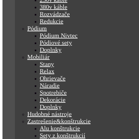
380v káble
Rozvádzače
Redukcie
Pódium
Pódium Nivtec
Pódiové sety
Doplnky
Mobiliár
Stany
Relax
Ohrievače
Náradie
Spotrebiče
Dekorácie
Doplnky
Hudobné nástroje
Zastrešenie&konštrukcie
Alu konštrukcie
Sety z konštrukcií