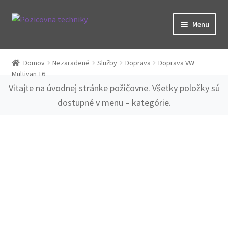
Preskočiť
Preskočiť
Menu
na
na
navigáciu
obsah
Kategórie
Domov
Nezaradené
Služby
Doprava
Doprava VW
Multivan T6
O nás
Vitajte na úvodnej stránke požičovne. Všetky položky sú
dostupné v menu – kategórie.
Spolupráca
Časté otázky
Kontakt