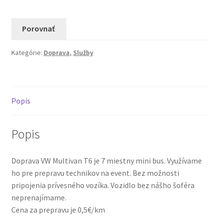
VW
Multivan
T6
Porovnať
Kategórie:
Doprava
,
Služby
Popis
Popis
Doprava VW Multivan T6 je 7 miestny mini bus. Využívame
ho pre prepravu technikov na event. Bez možnosti
pripojenia prívesného vozíka. Vozidlo bez nášho šoféra
neprenajímame.
Cena za prepravu je 0,5€/km