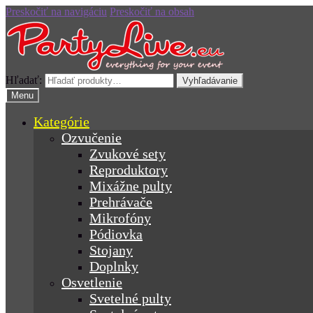
Preskočiť na navigáciu
Preskočiť na obsah
Hľadať:
Vyhľadávanie
Menu
Kategórie
Ozvučenie
Zvukové sety
Reproduktory
Mixážne pulty
Prehrávače
Mikrofóny
Pódiovka
Stojany
Doplnky
Osvetlenie
Svetelné pulty