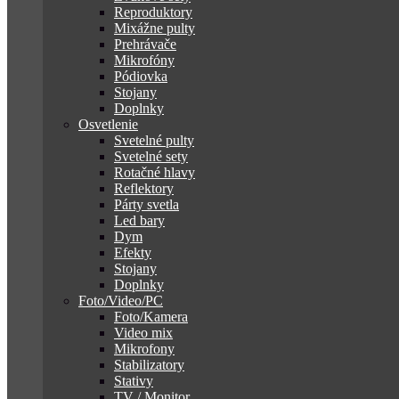
Reproduktory
Mixážne pulty
Prehrávače
Mikrofóny
Pódiovka
Stojany
Doplnky
Osvetlenie
Svetelné pulty
Svetelné sety
Rotačné hlavy
Reflektory
Párty svetla
Led bary
Dym
Efekty
Stojany
Doplnky
Foto/Video/PC
Foto/Kamera
Video mix
Mikrofony
Stabilizatory
Stativy
TV / Monitor