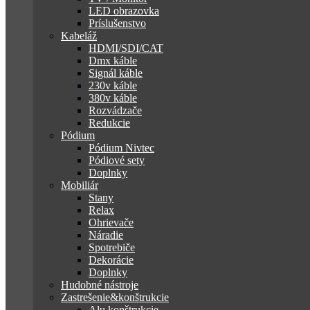
LED obrazovka
Príslušenstvo
Kabeláž
HDMI/SDI/CAT
Dmx káble
Signál káble
230v káble
380v káble
Rozvádzače
Redukcie
Pódium
Pódium Nivtec
Pódiové sety
Doplnky
Mobiliár
Stany
Relax
Ohrievače
Náradie
Spotrebiče
Dekorácie
Doplnky
Hudobné nástroje
Zastrešenie&konštrukcie
Alu konštrukcie