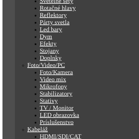
Svetelné sety
Rotačné hlavy
Reflektory
Párty svetla
Led bary
Dym
Efekty
Stojany
Doplnky
Foto/Video/PC
Foto/Kamera
Video mix
Mikrofony
Stabilizatory
Stativy
TV / Monitor
LED obrazovka
Príslušenstvo
Kabeláž
HDMI/SDI/CAT