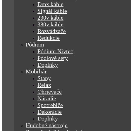
Dmx káble
Signál káble
230v káble
380v káble
Rozvádzače
Redukcie
Pódium
Pódium Nivtec
Pódiové sety
Doplnky
Mobiliár
Stany
Relax
Ohrievače
Náradie
Spotrebiče
Dekorácie
Doplnky
Hudobné nástroje