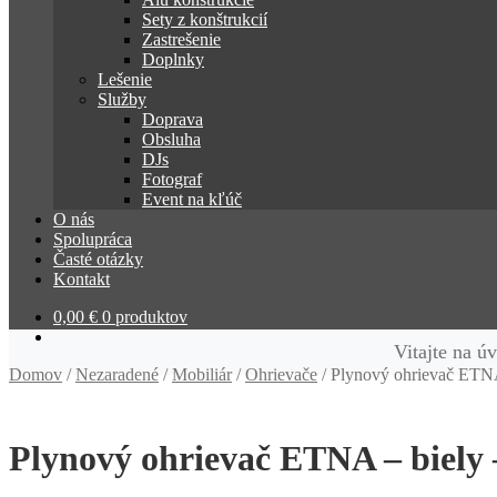
Sety z konštrukcií
Zastrešenie
Doplnky
Lešenie
Služby
Doprava
Obsluha
DJs
Fotograf
Event na kľúč
O nás
Spolupráca
Časté otázky
Kontakt
0,00
€
0 produktov
Vitajte na ú
Domov
/
Nezaradené
/
Mobiliár
/
Ohrievače
/
Plynový ohrievač ETNA
Plynový ohrievač ETNA – biely