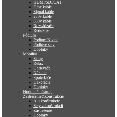
HDMI/SDI/CAT
Dmx káble
Signál káble
230v káble
380v káble
Rozvádzače
Redukcie
Pódium
Pódium Nivtec
Pódiové sety
Doplnky
Mobiliár
Stany
Relax
Ohrievače
Náradie
Spotrebiče
Dekorácie
Doplnky
Hudobné nástroje
Zastrešenie&konštrukcie
Alu konštrukcie
Sety z konštrukcií
Zastrešenie
Doplnky