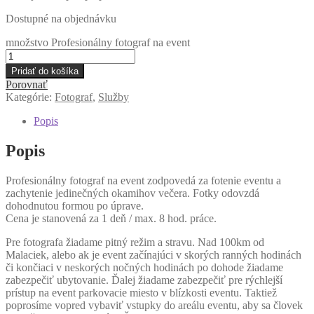
Dostupné na objednávku
množstvo Profesionálny fotograf na event
Pridať do košíka
Porovnať
Kategórie:
Fotograf
,
Služby
Popis
Popis
Profesionálny fotograf na event zodpovedá za fotenie eventu a
zachytenie jedinečných okamihov večera. Fotky odovzdá
dohodnutou formou po úprave.
Cena je stanovená za 1 deň / max. 8 hod. práce.
Pre fotografa žiadame pitný režim a stravu. Nad 100km od
Malaciek, alebo ak je event začínajúci v skorých ranných hodinách
či končiaci v neskorých nočných hodinách po dohode žiadame
zabezpečiť ubytovanie. Ďalej žiadame zabezpečiť pre rýchlejší
prístup na event parkovacie miesto v blízkosti eventu. Taktiež
poprosíme vopred vybaviť vstupky do areálu eventu, aby sa človek