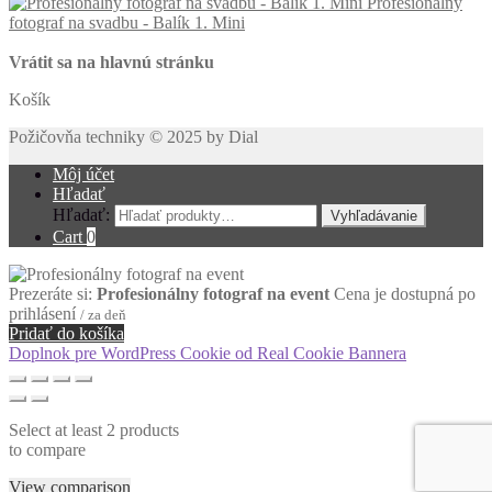
Profesionálny
fotograf na svadbu - Balík 1. Mini
Vrátit sa na hlavnú stránku
Košík
Požičovňa techniky © 2025 by Dial
Môj účet
Hľadať
Hľadať:
Vyhľadávanie
Cart
0
Prezeráte si:
Profesionálny fotograf na event
Cena je dostupná po
prihlásení
/ za deň
Pridať do košíka
Doplnok pre WordPress Cookie od Real Cookie Bannera
Select at least 2 products
to compare
View comparison