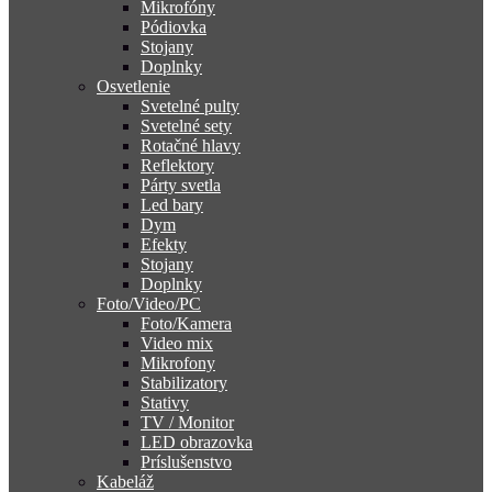
Mikrofóny
Pódiovka
Stojany
Doplnky
Osvetlenie
Svetelné pulty
Svetelné sety
Rotačné hlavy
Reflektory
Párty svetla
Led bary
Dym
Efekty
Stojany
Doplnky
Foto/Video/PC
Foto/Kamera
Video mix
Mikrofony
Stabilizatory
Stativy
TV / Monitor
LED obrazovka
Príslušenstvo
Kabeláž