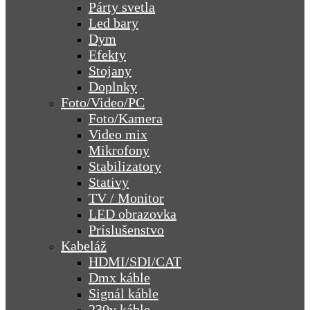
Párty svetla
Led bary
Dym
Efekty
Stojany
Doplnky
Foto/Video/PC
Foto/Kamera
Video mix
Mikrofony
Stabilizatory
Stativy
TV / Monitor
LED obrazovka
Príslušenstvo
Kabeláž
HDMI/SDI/CAT
Dmx káble
Signál káble
230v káble