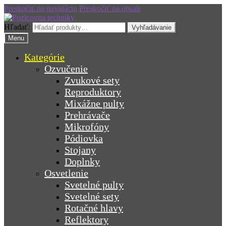
Preskočiť na navigáciu
Preskočiť na obsah
Hľadať:
Vyhľadávanie
Menu
Kategórie
Ozvučenie
Zvukové sety
Reproduktory
Mixážne pulty
Prehrávače
Mikrofóny
Pódiovka
Stojany
Doplnky
Osvetlenie
Svetelné pulty
Svetelné sety
Rotačné hlavy
Reflektory