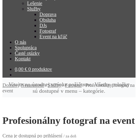
Lešenie
Služby
Doprava
Obsluha
DJs
Fotograf
Event na kľúč
O nás
Spolupráca
Časté otázky
Kontakt
0,00
€
0 produktov
Vitajte na úvodnej stránke požičovne. Všetky položky
Domov
/
Nezaradené
/
Služby
/
Fotograf
/
Profesionálny fotograf na
sú dostupné v menu – kategórie.
event
Profesionálny fotograf na event
Cena je dostupná po prihlásení
/ za deň