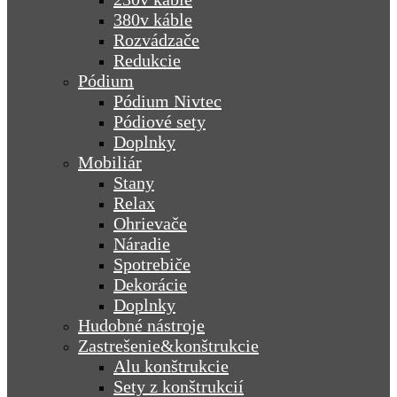
380v káble
Rozvádzače
Redukcie
Pódium
Pódium Nivtec
Pódiové sety
Doplnky
Mobiliár
Stany
Relax
Ohrievače
Náradie
Spotrebiče
Dekorácie
Doplnky
Hudobné nástroje
Zastrešenie&konštrukcie
Alu konštrukcie
Sety z konštrukcií