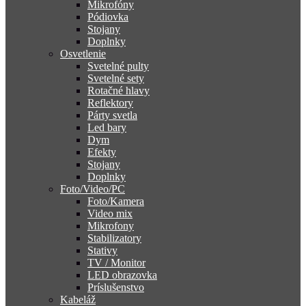
Mikrofóny
Pódiovka
Stojany
Doplnky
Osvetlenie
Svetelné pulty
Svetelné sety
Rotačné hlavy
Reflektory
Párty svetla
Led bary
Dym
Efekty
Stojany
Doplnky
Foto/Video/PC
Foto/Kamera
Video mix
Mikrofony
Stabilizatory
Stativy
TV / Monitor
LED obrazovka
Príslušenstvo
Kabeláž