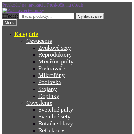
Preskočiť na navigáciu
Preskočiť na obsah
Hľadať:
Vyhľadávanie
Menu
Kategórie
Ozvučenie
Zvukové sety
Reproduktory
Mixážne pulty
Prehrávače
Mikrofóny
Pódiovka
Stojany
Doplnky
Osvetlenie
Svetelné pulty
Svetelné sety
Rotačné hlavy
Reflektory