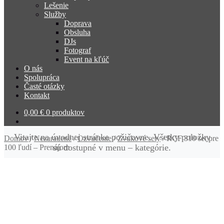
Lešenie
Služby
Doprava
Obsluha
DJs
Fotograf
Event na kľúč
O nás
Spolupráca
Časté otázky
Kontakt
0,00
€
0 produktov
Vitajte na úvodnej stránke požičovne. Všetky položky
Domov
/
Nezaradené
/
Ozvučenie
/
Zvukové sety
/
RCF 310 set pre
sú dostupné v menu – kategórie.
100 ľudí – Prenájom