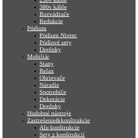
380v káble
Rozvádzače
Redukcie
Pódium
Pódium Nivtec
Pódiové sety
Doplnky
Mobiliár
Stany
Relax
Ohrievače
Náradie
Spotrebiče
Dekorácie
Doplnky
Hudobné nástroje
Zastrešenie&konštrukcie
Alu konštrukcie
Sety z konštrukcií