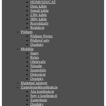
HDMI/SDI/CAT
Dmx káble
Signál káble
230v káble
380v káble
Rozvádzače
Redukcie
Pódium
Pódium Nivtec
Pódiové sety
Doplnky
Mobiliár
Stany
Relax
Ohrievače
Náradie
Spotrebiče
Dekorácie
Doplnky
Hudobné nástroje
Zastrešenie&konštrukcie
Alu konštrukcie
Sety z konštrukcií
Zastrešenie
Doplnky