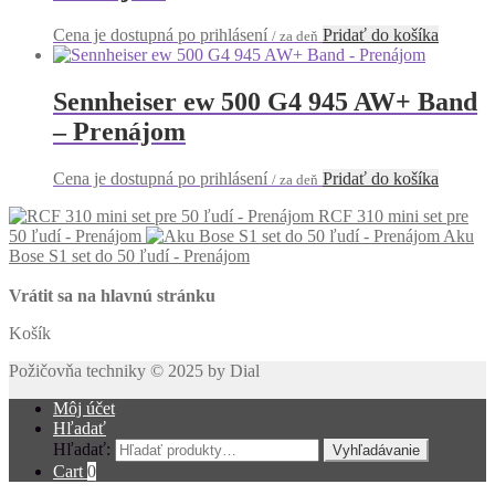
Cena je dostupná po prihlásení
Pridať do košíka
/ za deň
Sennheiser ew 500 G4 945 AW+ Band
– Prenájom
Cena je dostupná po prihlásení
Pridať do košíka
/ za deň
RCF 310 mini set pre
50 ľudí - Prenájom
Aku
Bose S1 set do 50 ľudí - Prenájom
Vrátit sa na hlavnú stránku
Košík
Požičovňa techniky © 2025 by Dial
Môj účet
Hľadať
Hľadať:
Vyhľadávanie
Cart
0