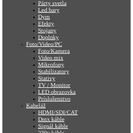
Párty svetla
Led bary
Dym
Efekty
Stojany
Doplnky
Foto/Video/PC
Foto/Kamera
Video mix
Mikrofony
Stabilizatory
Stativy
TV / Monitor
LED obrazovka
Príslušenstvo
Kabeláž
HDMI/SDI/CAT
Dmx káble
Signál káble
230v káble