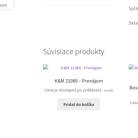
Spli
Skl
Súvisiace produkty
K&M 21080 – Prenájom
Bos
Cena je dostupná po prihlásení
/ za deň
Cena
Pridať do košíka