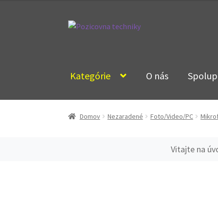
Preskočiť
Preskočiť
na
na
navigáciu
obsah
Kategórie
O nás
Spolup
Domov
Nezaradené
Foto/Video/PC
Mikro
Vitajte na ú