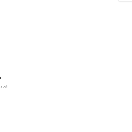
m
za deň