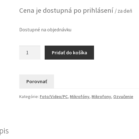
Cena je dostupná po prihlásení
/ za deň
Dostupné na objednávku
množstvo
Pridať do košíka
Spliter
Sennheiser
EW-
D
Porovnať
ASA
Q-
Kategórie:
Foto/Video/PC
,
Mikrofóny
,
Mikrofony
,
Ozvučenie
R-
S
-
Prenájom
pis