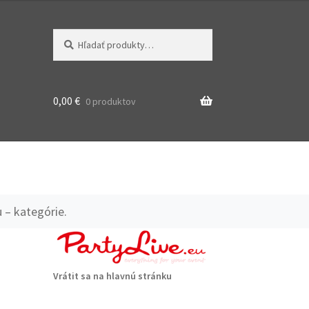
Hľadať:
Vyhľadávanie
0,00
€
0 produktov
 – kategórie.
D
Vrátit sa na hlavnú stránku