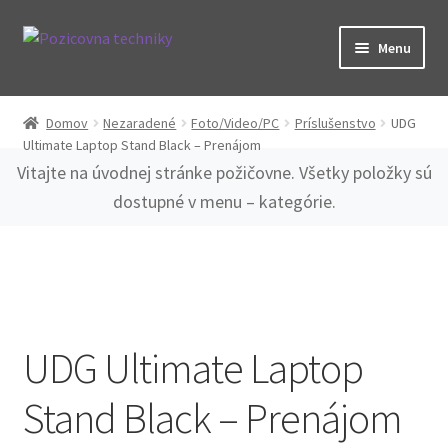
Preskočiť
Preskočiť
Menu
na
na
navigáciu
obsah
Kategórie
Domov
Nezaradené
Foto/Video/PC
Príslušenstvo
UDG
Ultimate Laptop Stand Black – Prenájom
O nás
Vitajte na úvodnej stránke požičovne. Všetky položky sú
dostupné v menu – kategórie.
Spolupráca
Časté otázky
Kontakt
UDG Ultimate Laptop
Stand Black – Prenájom