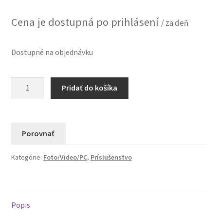
Cena je dostupná po prihlásení
/ za deň
Dostupné na objednávku
množstvo
Pridať do košíka
UDG
Ultimate
Laptop
Stand
Porovnať
Black
-
Kategórie:
Foto/Video/PC
,
Príslušenstvo
Prenájom
Popis