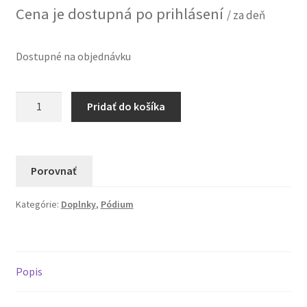
Cena je dostupná po prihlásení
/ za deň
Dostupné na objednávku
množstvo
Pridať do košíka
Vetriaca
oceľ
trubka
5cm
Porovnať
x
4,3m
Kategórie:
Doplnky
,
Pódium
-
Prenájom
Popis