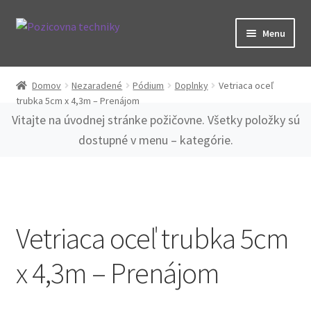
Preskočiť
Preskočiť
Menu
na
na
navigáciu
obsah
Kategórie
Domov
Nezaradené
Pódium
Doplnky
Vetriaca oceľ
trubka 5cm x 4,3m – Prenájom
O nás
Vitajte na úvodnej stránke požičovne. Všetky položky sú
dostupné v menu – kategórie.
Spolupráca
Časté otázky
Kontakt
Vetriaca oceľ trubka 5cm
x 4,3m – Prenájom