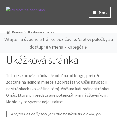
Preskočiť
Preskočiť
Menu
na
na
navigáciu
obsah
Kategórie
Domov
Ukážková stránka
O nás
Vitajte na úvodnej stránke požičovne. Všetky položky sú
dostupné v menu – kategórie.
Spolupráca
Ukážková stránka
Časté otázky
Toto je vzorová stránka. Je odlišná od blogu, pretože
Kontakt
zostane na jednom mieste a zobrazí sa vo vašej navigácii
na stránkach (vo väčšine tém). Väčšina ľudí začína stránkou
O nás, ktorá ich predstavuje potenciálnym návštevníkom.
Mohlo by to vyzerať nejak takto:
Ahojte! Cez deň pracujem ako poslíček na bicykli, po