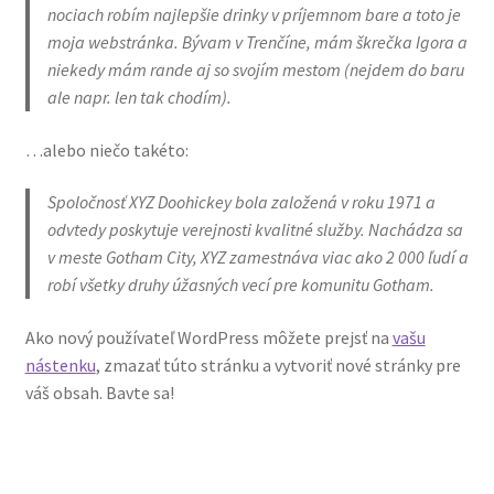
nociach robím najlepšie drinky v príjemnom bare a toto je
moja webstránka. Bývam v Trenčíne, mám škrečka Igora a
niekedy mám rande aj so svojím mestom (nejdem do baru
ale napr. len tak chodím).
…alebo niečo takéto:
Spoločnosť XYZ Doohickey bola založená v roku 1971 a
odvtedy poskytuje verejnosti kvalitné služby. Nachádza sa
v meste Gotham City, XYZ zamestnáva viac ako 2 000 ľudí a
robí všetky druhy úžasných vecí pre komunitu Gotham.
Ako nový používateľ WordPress môžete prejsť na
vašu
nástenku
, zmazať túto stránku a vytvoriť nové stránky pre
váš obsah. Bavte sa!