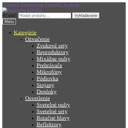
Preskočiť na navigáciu
Preskočiť na obsah
Hľadať:
Vyhľadávanie
Menu
Kategórie
Ozvučenie
Zvukové sety
Reproduktory
Mixážne pulty
Prehrávače
Mikrofóny
Pódiovka
Stojany
Doplnky
Osvetlenie
Svetelné pulty
Svetelné sety
Rotačné hlavy
Reflektory