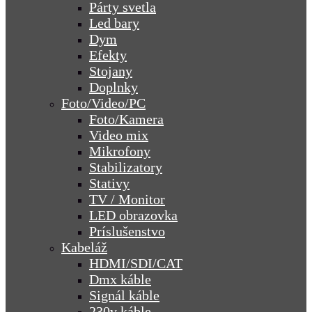
Párty svetla
Led bary
Dym
Efekty
Stojany
Doplnky
Foto/Video/PC
Foto/Kamera
Video mix
Mikrofony
Stabilizatory
Stativy
TV / Monitor
LED obrazovka
Príslušenstvo
Kabeláž
HDMI/SDI/CAT
Dmx káble
Signál káble
230v káble