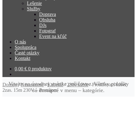
Lešenie
Služby
Doprava
Obsluha
DJs
Fotograf
Event na kľúč
O nás
Spolupráca
Časté otázky
Kontakt
0,00
€
0 produktov
Vitajte na úvodnej stránke požičovne. Všetky položky
Domov
/
Nezaradené
/
Kabeláž
/
230v káble
/
Predlžovací kábel
sú dostupné v menu – kategórie.
2zas. 15m 230V – Prenájom