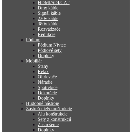
HDMI/SDI/CAT
Dmx káble
Signál káble
230v káble
380v káble
Rozvádzače
Redukcie
Pódium
Pódium Nivtec
Pódiové sety
Doplnky
Mobiliár
Stany
Relax
Ohrievače
Náradie
Spotrebiče
Dekorácie
Doplnky
Hudobné nástroje
Zastrešenie&konštrukcie
Alu konštrukcie
Sety z konštrukcií
Zastrešenie
Doplnky