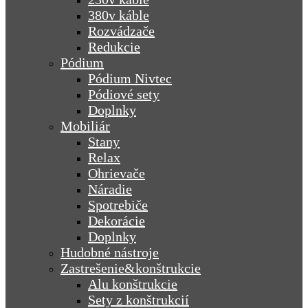
380v káble
Rozvádzače
Redukcie
Pódium
Pódium Nivtec
Pódiové sety
Doplnky
Mobiliár
Stany
Relax
Ohrievače
Náradie
Spotrebiče
Dekorácie
Doplnky
Hudobné nástroje
Zastrešenie&konštrukcie
Alu konštrukcie
Sety z konštrukcií