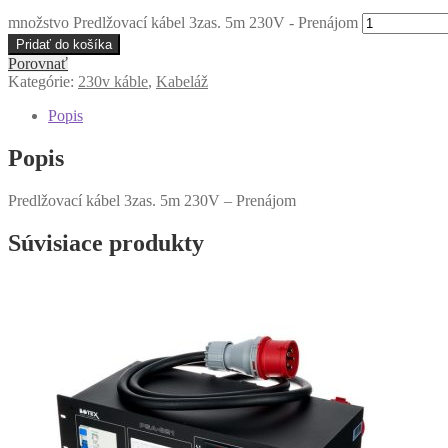
množstvo Predlžovací kábel 3zas. 5m 230V - Prenájom
Pridať do košíka
Porovnať
Kategórie:
230v káble
,
Kabeláž
Popis
Popis
Predlžovací kábel 3zas. 5m 230V – Prenájom
Súvisiace produkty