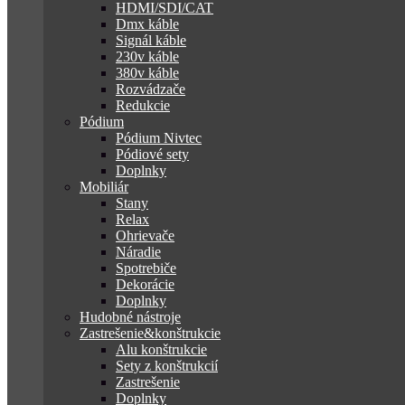
HDMI/SDI/CAT
Dmx káble
Signál káble
230v káble
380v káble
Rozvádzače
Redukcie
Pódium
Pódium Nivtec
Pódiové sety
Doplnky
Mobiliár
Stany
Relax
Ohrievače
Náradie
Spotrebiče
Dekorácie
Doplnky
Hudobné nástroje
Zastrešenie&konštrukcie
Alu konštrukcie
Sety z konštrukcií
Zastrešenie
Doplnky