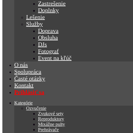
Zastrešenie
Doplnky
Lešenie
Služby
Doprava
Obsluha
DJs
Fotograf
Event na kľúč
O nás
Spolupráca
Časté otázky
Kontakt
Prihlásiť sa
Kategórie
Ozvučenie
Zvukové sety
Reproduktory
Mixážne pulty
Prehrávače