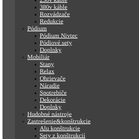
380v káble
Rozvádzače
Redukcie
Pódium
Pódium Nivtec
Pódiové sety
Doplnky
Mobiliár
Stany
Relax
Ohrievače
Náradie
Spotrebiče
Dekorácie
Doplnky
Hudobné nástroje
Zastrešenie&konštrukcie
Alu konštrukcie
Sety z konštrukcií