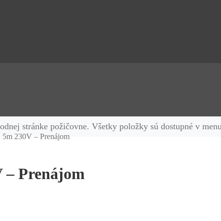
vodnej stránke požičovne. Všetky položky sú dostupné v menu
s. 5m 230V – Prenájom
V – Prenájom