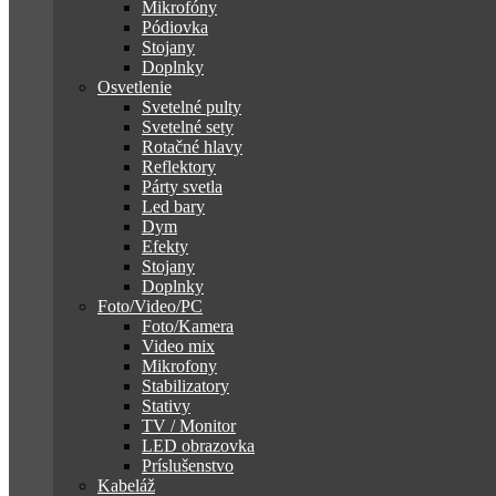
Mikrofóny
Pódiovka
Stojany
Doplnky
Osvetlenie
Svetelné pulty
Svetelné sety
Rotačné hlavy
Reflektory
Párty svetla
Led bary
Dym
Efekty
Stojany
Doplnky
Foto/Video/PC
Foto/Kamera
Video mix
Mikrofony
Stabilizatory
Stativy
TV / Monitor
LED obrazovka
Príslušenstvo
Kabeláž