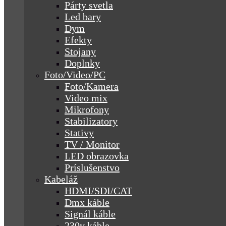
Párty svetla
Led bary
Dym
Efekty
Stojany
Doplnky
Foto/Video/PC
Foto/Kamera
Video mix
Mikrofony
Stabilizatory
Stativy
TV / Monitor
LED obrazovka
Príslušenstvo
Kabeláž
HDMI/SDI/CAT
Dmx káble
Signál káble
230v káble