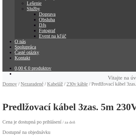
Lešenie
Služby
Doprava
Obsluha
DJs
Fotograf
Event na kľúč
O nás
Spolupráca
Časté otázky
Kontakt
0,00
€
0 produktov
Vitajte na ú
Domov
/
Nezaradené
/
Kabeláž
/
230v káble
/
Predlžovací kábel 3za
Predlžovací kábel 3zas. 5m 230
Cena je dostupná po prihlásení
/ za deň
Dostupné na objednávku