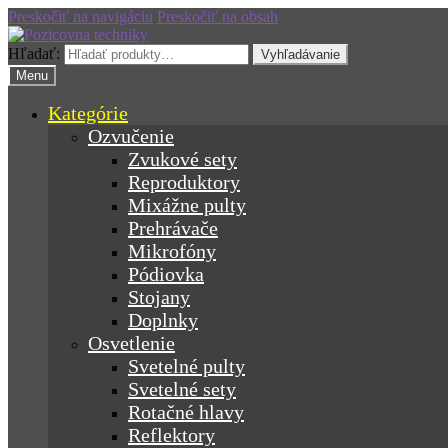
Preskočiť na navigáciu
Preskočiť na obsah
Hľadať:
Vyhľadávanie
Menu
Kategórie
Ozvučenie
Zvukové sety
Reproduktory
Mixážne pulty
Prehrávače
Mikrofóny
Pódiovka
Stojany
Doplnky
Osvetlenie
Svetelné pulty
Svetelné sety
Rotačné hlavy
Reflektory